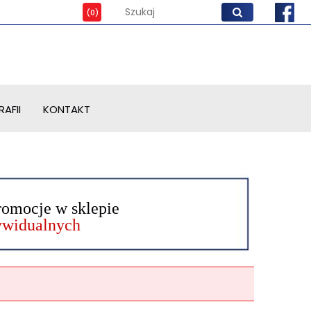
AFII
KONTAKT
romocje w sklepie
dywidualnych