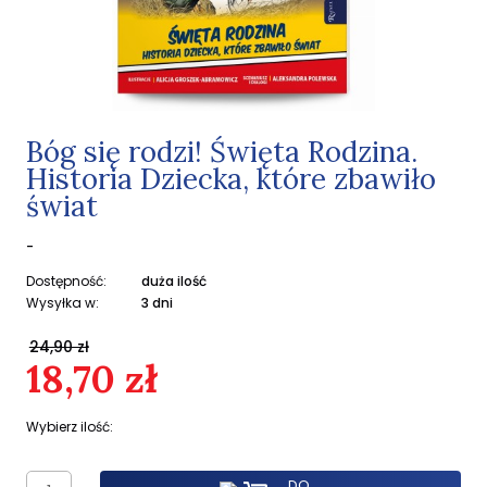
Bóg się rodzi! Święta Rodzina.
Historia Dziecka, które zbawiło
świat
-
Dostępność:
duża ilość
Wysyłka w:
3 dni
24,90 zł
18,70 zł
Wybierz ilość:
DO