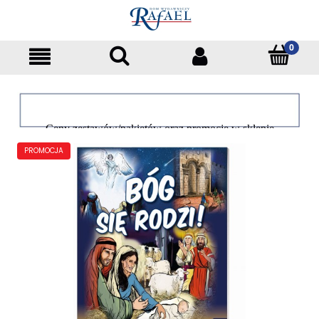
Ceny zestawów/pakietów oraz promocje w sklepie
dotyczą tylko klientów indywidualnych
PROMOCJA