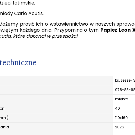
dzieci fatimskie,
młody Carlo Acutis.
Możemy prosić ich o wstawiennictwo w naszych sprawac
świętym każdego dnia.
Przypomina o tym
Papież Leon 
cuda, które dokonał w przeszłości
.
techniczne
ks. Leszek 
978-83-6
miękka
ron
40
mm.)
110x160
dania
2025