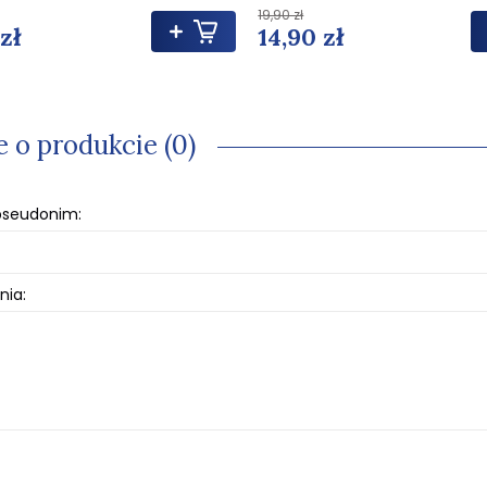
19,90 zł
 zł
14,90 zł
e o produkcie (0)
 pseudonim:
nia: