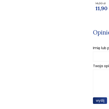
29,90 zł
14,90 zł
22,43 zł
11,90
Opini
Imię lub
Twoja opi
wyślij