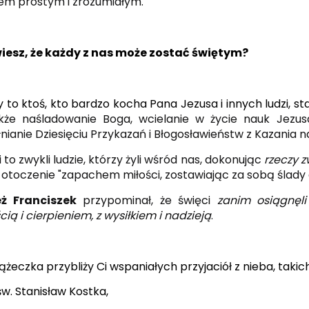
iem prostym i zrozumiałym.
iesz, że każdy z nas może zostać świętym?
y to ktoś, kto bardzo kocha Pana Jezusa i innych ludzi, 
akże
naśladowanie Boga, wcielanie w życie nauk Jezusa
nianie Dziesięciu Przykazań i Błogosławieństw z Kazania n
 to zwykli ludzie, którzy żyli wśród nas, dokonując
rzeczy 
 otoczenie "zapachem miłości, zostawiając za sobą ślady 
eż Franciszek
przypominał, że święci
zanim osiągnęli
ią i cierpieniem, z wysiłkiem i nadzieją
.
ążeczka przybliży Ci wspaniałych przyjaciół z nieba, takich
św. Stanisław Kostka,