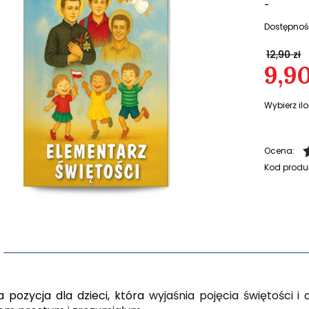
-
Dostępnoś
12,90 zł
9,90
Wybierz ilo
Ocena:
Kod produ
a pozycja dla dzieci, która
wyjaśni
a
pojęcia świętości i 