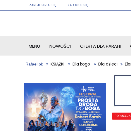
ZAREJESTRUJ SIĘ
ZALOGUJ SIĘ
MENU
NOWOŚCI
OFERTA DLA PARAFII
KSIĄŻKI
Dla kogo
Dla dzieci
El
PROMOCJA