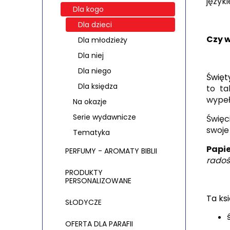
język
Dla kogo
Dla dzieci
Czy w
Dla młodzieży
Dla niej
Dla niego
Święt
Dla księdza
to
t
wypeł
Na okazje
Serie wydawnicze
Święci
swoje
Tematyka
Papi
PERFUMY - AROMATY BIBLII
radośc
PRODUKTY
PERSONALIZOWANE
Ta ksi
SŁODYCZE
OFERTA DLA PARAFII