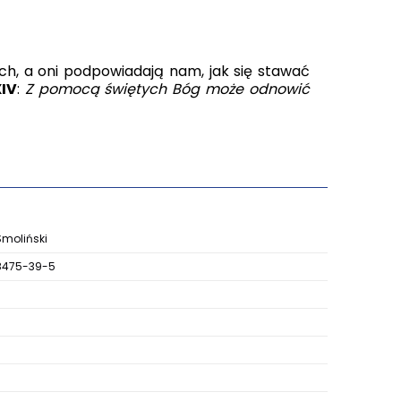
h, a oni podpowiadają nam, jak się stawać
XIV
:
Z pomocą świętych Bóg może odnowić
Smoliński
8475-39-5