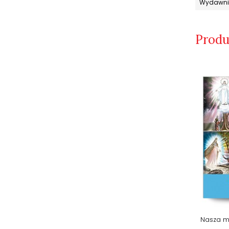
Wydawni
Produ
Elementarz katechizmu
Nasza m