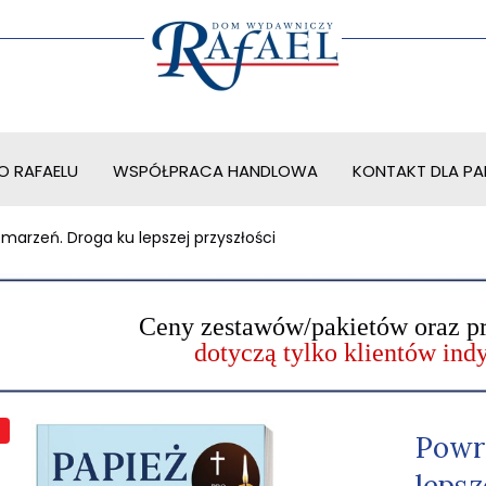
O RAFAELU
WSPÓŁPRACA HANDLOWA
KONTAKT DLA PAR
arzeń. Droga ku lepszej przyszłości
Ceny zestawów/pakietów oraz p
dotyczą tylko klientów in
Powr
lepsz