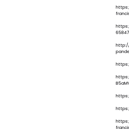
https
franci
https:
65847
http:
pande
https:
https:
B5aM
https
https:
https
franc