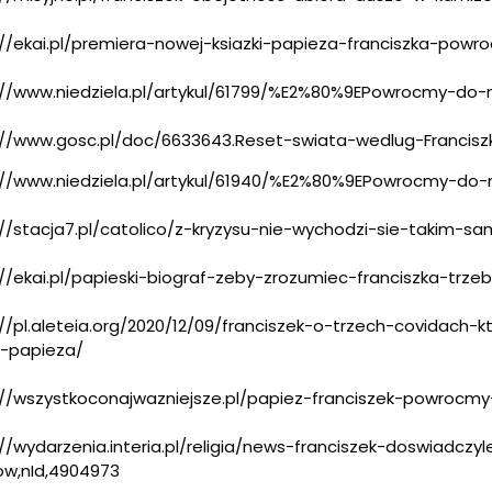
://ekai.pl/premiera-nowej
-ksiazki-papieza-franciszka-
powro
//www.niedziela.pl/artyk
ul/61799/%E2%80%9EPowrocmy-do-
://www.gosc.pl/doc/663364
3.Reset-swiata-wedlug-Francisz
//www.niedziela.pl/artyk
ul/61940/%E2%80%9EPowrocmy-do-
//stacja7.pl/catolico/z-
kryzysu-nie-wychodzi-sie-takim
-sa
//ekai.pl/papieski-biogr
af-zeby-zrozumiec-franciszka-
trze
//pl.aleteia.org/2020/12
/09/franciszek-o-trzech-covida
ch-k
i-papieza
/
://wszystkoconajwazniejsz
e.pl/papiez-franciszek-
powrocmy
//wydarzenia.interia.pl/
religia/news-franciszek-doswia
dczyl
ow,nId,4904973