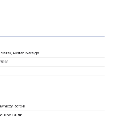
ciszek, Austen Ivereigh
75128
niczy Rafael
aulina Guzik