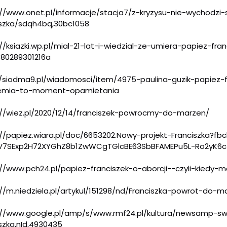
://www.onet.pl/informacje
/stacja7/z-kryzysu-nie-
wychodzi-
szka/
sdqh4bq,30bc1058
//ksiazki.wp.pl/mial-21-
lat-i-wiedzial-ze-umiera-
papiez-fran
80289301216a
//siodma9.pl/wiadomosci/i
tem/4975-paulina-guzik-papiez-
mia-to-
moment-opamietania
//wiez.pl/2020/12/14/fra
nciszek-powrocmy-do-marzen/
//papiez.wiara.pl/doc/
6653202.Nowy-projekt-
Franciszka?fb
V7SExp2H72XYGhZ8b1ZwWCgTGl
cBE63SbBFAMEPu5L-Ro2yK6
://www.pch24.pl/papiez-fr
anciszek-o-aborcji--czyli-kied
y-me
//m.niedziela.pl/
artykul/151298/nd/Franciszka-
powrot-do-m
://www.google.pl/amp/s/
www.rmf24.pl/kultura/newsamp-
sw
iszka,nId,4930435