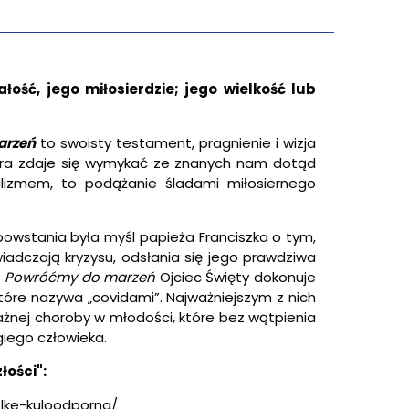
ość, jego miłosierdzie; jego wielkość lub
arzeń
to swoisty testament, pragnienie i wizja
która zdaje się wymykać ze znanych nam dotąd
alizmem, to podążanie śladami miłosiernego
powstania była myśl papieża Franciszka o tym,
iadczają kryzysu, odsłania się jego prawdziwa
W
Powróćmy do marzeń
Ojciec Święty dokonuje
tóre nazywa „covidami”. Najważniejszym z nich
żnej choroby w młodości, które bez wątpienia
iego człowieka.
łości":
lke-kuloodporna/