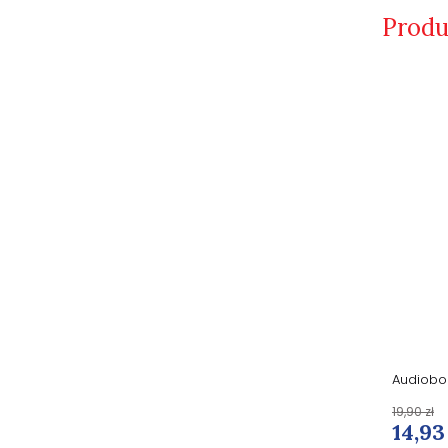
Produ
Audioboo
19,90 zł
14,93