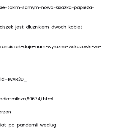
sie-takim-samym-nowa-
ksiazka-papieza-
ciszek-jest-
dluznikiem-dwoch-kobiet-
franciszek-daje-nam-wyrazne-
wskazowki-ze-
clid=IwAR3D_
c
dia-milcza,80674,i.html
arzen
iat-po-pandemii-wedlug-