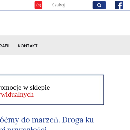
AFII
KONTAKT
romocje w sklepie
dywidualnych
óćmy do marzeń. Droga ku
ej przyszłości