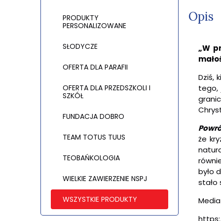
Opis
PRODUKTY
PERSONALIZOWANE
SŁODYCZE
„W pr
mało
OFERTA DLA PARAFII
Dziś, 
OFERTA DLA PRZEDSZKOLI I
tego,
SZKÓŁ
grani
Chryst
FUNDACJA DOBRO
Powr
TEAM TOTUS TUUS
że kr
natur
TEOBAŃKOLOGIA
równi
było 
WIELKIE ZAWIERZENIE NSPJ
stało
WSZYSTKIE PRODUKTY
Media
https: