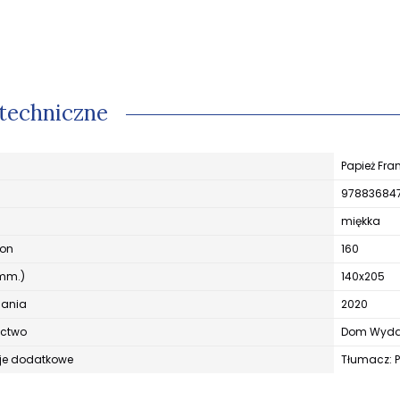
techniczne
Papież Fran
97883684
miękka
ron
160
mm.)
140x205
dania
2020
ctwo
Dom Wydaw
je dodatkowe
Tłumacz: P