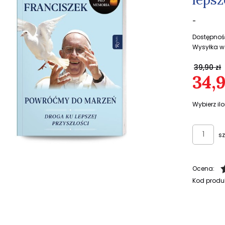
-
Dostępnoś
Wysyłka w
39,90 zł
34,9
Wybierz ilo
sz
Ocena:
Kod produ