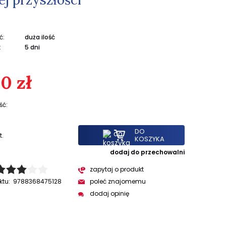
ć:
duża ilość
:
5 dni
0 zł
ść:
DO
t.
KOSZYKA
dodaj do przechowalni
zapytaj o produkt
ktu:
9788368475128
poleć znajomemu
dodaj opinię