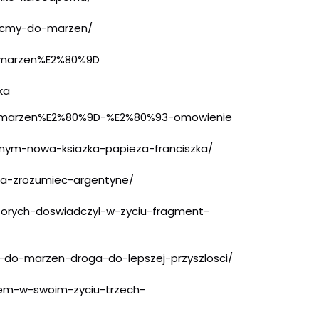
cmy-do-marzen/
marzen%E2%80%9D
ka
marzen%E2%80%9D-%E2%80%93-
omowienie
mym-nowa-ksiazka-papieza-
franciszka/
ba-zrozumiec-argentyne/
torych-doswiadczyl-w-
zyciu-fragment-
-do-marzen-droga-do-
lepszej-przyszlosci/
em-w-swoim-zyciu-trzech-