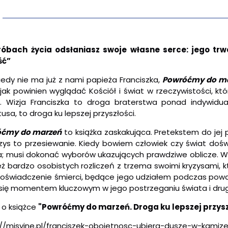
óbach życia odsłaniasz swoje własne serce: jego trwał
ść”
kiedy nie ma już z nami papieża Franciszka,
Powróćmy do m
 jak powinien wyglądać Kościół i świat w rzeczywistości, 
c. Wizja Franciszka to droga braterstwa ponad indywidu
usa, to droga ku lepszej przyszłości.
óćmy do marzeń
to książka zaskakująca. Pretekstem do jej 
yzys to przesiewanie. Kiedy bowiem człowiek czy świat dośw
a; musi dokonać wyborów ukazujących prawdziwe oblicze. 
eż bardzo osobistych rozliczeń z trzema swoimi kryzysami, k
doświadczenie śmierci, będące jego udziałem podczas powa
 się momentem kluczowym w jego postrzeganiu świata i drug
 o książce
"Powróćmy do marzeń. Droga ku lepszej przysz
//misyjne.pl/franciszek-
obojetnosc-ubiera-dusze-w-kami
ze