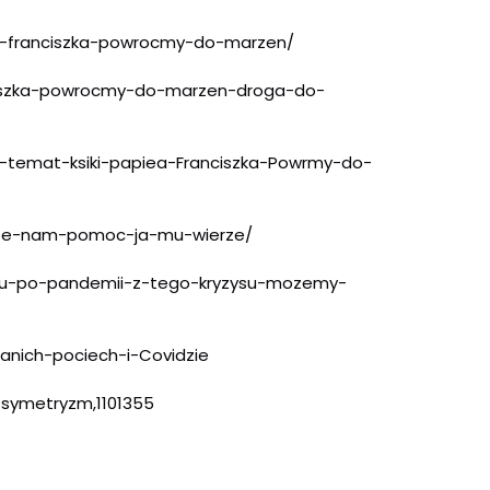
e-franciszka-powrocmy-
do-marzen/
iszka-powrocmy-
do-marzen-droga-do-
-temat-ksiki-papiea-
Franciszka-Powrmy-do-
ze-nam-pomoc-ja-mu-
wierze/
iu-po-pandemii-z-tego-kryzys
u-mozemy-
tanich-pociech-i-Covidzie
i-symetryzm,1101355