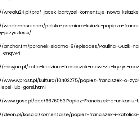
//wrealu24.pl/prof-
jacek-bartyzel-komentuje-nowa-
ksiazk
://wiadomosci.com/
polska-premiera-ksiazki-
papieza-franc
j-
przyszlosci/
://anchor.fm/poranek-
siodma-9/episodes/Paulina-
Guzik-na
e-
enqvv4
//misyjne.pl/zofia-
kedziora-franciszek-mowi-ze-
kryzys-mo
//www.wprost.pl/kultura/
10402275/papiez-franciszek-o-z
yc
lepsi-lub-
gorsi.html
://www.gosc.pl/doc/667605
3.Papiez-Franciszek-o-unikaniu
-
://deon.pl/kosciol/koment
arze/papiez-franciszek-i-
katolick