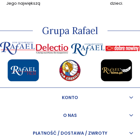
Jego największą
dzieci.
pasją jest
kapłaństwo, przez
które w sposób
szczególny może
Grupa Rafael
odkrywać miłość
Jezusa.
KONTO
O NAS
PŁATNOŚĆ / DOSTAWA / ZWROTY