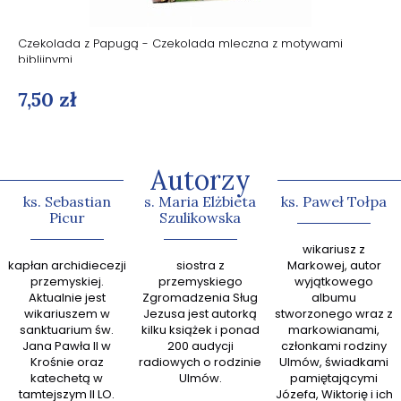
Czekolada z Papugą - Czekolada mleczna z motywami
biblijnymi.
7,50 zł
Autorzy
ks. Sebastian
s. Maria Elżbieta
ks. Paweł Tołpa
Picur
Szulikowska
abp Gr
wikariusz z
kapłan archidiecezji
siostra z
Markowej, autor
zn
przemyskiej.
przemyskiego
wyjątkowego
kaznodz
Aktualnie jest
Zgromadzenia Sług
albumu
książek
wikariuszem w
Jezusa jest autorką
stworzonego wraz z
sanktuarium św.
kilku książek i ponad
markowianami,
przew
Jana Pawła II w
200 audycji
członkami rodziny
zespoł
Krośnie oraz
radiowych o rodzinie
Ulmów, świadkami
Ewan
katechetą w
Ulmów.
pamiętającymi
tamtejszym II LO.
Józefa, Wiktorię i ich