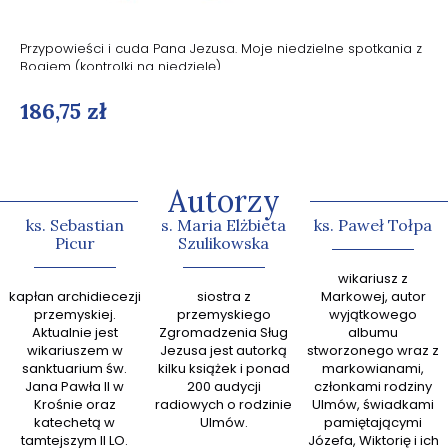
Przypowieści i cuda Pana Jezusa. Moje niedzielne spotkania z
Bogiem (kontrolki na niedzielę)
186,75 zł
Autorzy
ks. Sebastian
s. Maria Elżbieta
ks. Paweł Tołpa
Picur
Szulikowska
abp Gr
wikariusz z
kapłan archidiecezji
siostra z
Markowej, autor
zn
przemyskiej.
przemyskiego
wyjątkowego
kaznodz
Aktualnie jest
Zgromadzenia Sług
albumu
książek
wikariuszem w
Jezusa jest autorką
stworzonego wraz z
sanktuarium św.
kilku książek i ponad
markowianami,
przew
Jana Pawła II w
200 audycji
członkami rodziny
zespoł
Krośnie oraz
radiowych o rodzinie
Ulmów, świadkami
Ewan
katechetą w
Ulmów.
pamiętającymi
tamtejszym II LO.
Józefa, Wiktorię i ich