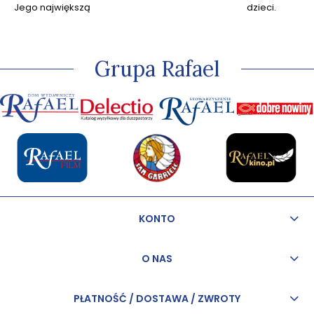
Jego największą
dzieci.
pasją jest
kapłaństwo, przez
które w sposób
szczególny może
Grupa Rafael
odkrywać miłość
Jezusa.
KONTO
O NAS
PŁATNOŚĆ / DOSTAWA / ZWROTY