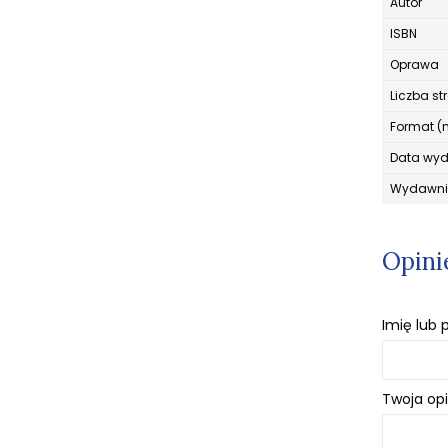
Autor
ISBN
Oprawa
Liczba st
Format (
Data wy
Wydawni
Opini
Imię lub
Twoja opi