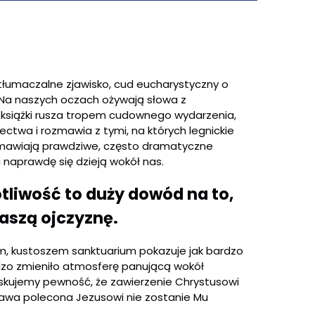
tłumaczalne zjawisko, cud eucharystyczny o
Na naszych oczach ożywają słowa z
ej książki rusza tropem cudownego wydarzenia,
ctwa i rozmawia z tymi, na których legnickie
rzemawiają prawdziwe, często dramatyczne
 naprawdę się dzieją wokół nas.
otliwość to duży dowód na to,
aszą ojczyznę.
em, kustoszem sanktuarium pokazuje jak bardzo
rdzo zmieniło atmosferę panującą wokół
skujemy pewność, że zawierzenie Chrystusowi
rawa polecona Jezusowi nie zostanie Mu