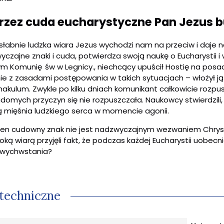
rzez cuda eucharystyczne Pan Jezus bu
 słabnie ludzka wiara Jezus wychodzi nam na przeciw i daj
czajne znaki i cuda, potwierdza swoją naukę o Eucharystii 
ym Komunię św w Legnicy., niechcący upuścił Hostię na posad
ie z zasadami postępowania w takich sytuacjach – włożył ją 
nakulum. Zwykle po kilku dniach komunikant całkowicie rozp
domych przyczyn się nie rozpuszczała. Naukowcy stwierdzili, 
ą mięśnia ludzkiego serca w momencie agonii.
ten cudowny znak nie jest nadzwyczajnym wezwaniem Chrys
oką wiarą przyjęli fakt, że podczas każdej Eucharystii uobecni
wychwstania?
techniczne