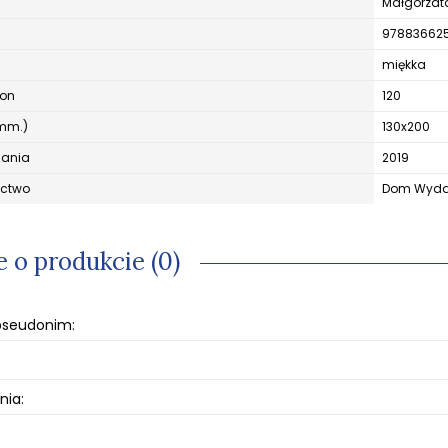
Małgorzat
97883662
miękka
ron
120
mm.)
130x200
dania
2019
ctwo
Dom Wydaw
e o produkcie (0)
 pseudonim:
nia: