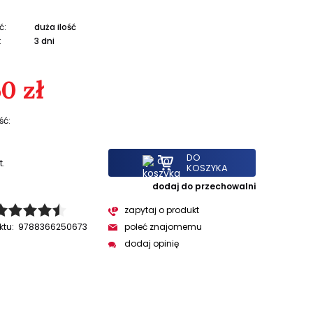
ć:
duża ilość
:
3 dni
0 zł
ść:
DO
t.
KOSZYKA
dodaj do przechowalni
zapytaj o produkt
ktu:
9788366250673
poleć znajomemu
dodaj opinię