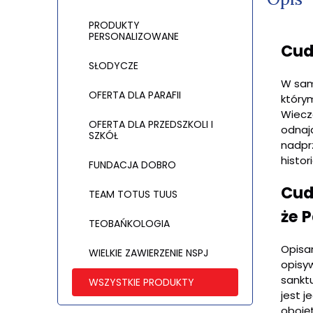
PRODUKTY
PERSONALIZOWANE
Cud
SŁODYCZE
W sam
OFERTA DLA PARAFII
który
Wiecze
OFERTA DLA PRZEDSZKOLI I
odnaj
SZKÓŁ
nadpr
histor
FUNDACJA DOBRO
Cud
TEAM TOTUS TUUS
że 
TEOBAŃKOLOGIA
Opisa
WIELKIE ZAWIERZENIE NSPJ
opisy
sankt
WSZYSTKIE PRODUKTY
jest 
oboję