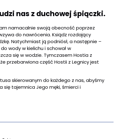
dzi nas z duchowej śpiączki.
e nam namacalnie swoją obecność poprzez
i wzywa do nawrócenia. Ksiądz rozdający
zkę. Natychmiast ją podniósł, a następnie –
do wody w kielichu i schował w
uszcza się w wodzie. Tymczasem Hostia z
że przebarwiona część Hostii z Legnicy jest
tusa skierowanym do każdego z nas, abyśmy
a się tajemnica Jego męki, śmierci i