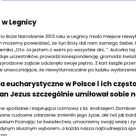
 w Legnicy
o Boże Narodzenie 2013 roku w Legnicy miało miejsce niewy
m możemy powiedzieć, że Syn Boży dał nam samego Siebie. 
rnika „Oto Ja jestem z wami po wszystkie dni...”. Autorka t
duje uczestników, prowadzi korespondencję, gromadzi świade
zyrodzone zajście odcisnęło swoje piętno. Z kart książki p
ie unaoczniające, że niewytłumaczalne po ludzku wydarzenia
a eucharystyczne w Polsce
i ich częst
Pan Jezus szczególnie umiłował sobie n
ne spotkanie i inspirująca rozmowa z ks. Andrzejem Ziombr
wane cudowne zdarzenie zmieniło jego życie, ale też jak ba
uarium.Poznając te świadectwa, umacniamy swoją wiarę i zy
jedynym słusznym wyborem, a każda nasza najtrudniejsza sp
tna.