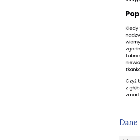
Pop
Kiedy
nadzwy
wiern
zgodn
taber
niewia
tkank
Czyż 
z głęb
zmart
Dane 