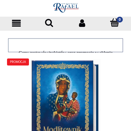
Ceny zestawów/pakietów oraz promocje w sklepie
dotyczą tylko klientów indywidualnych
PROMOCJA