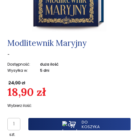
Modlitewnik Maryjny
-
Dostępność:
duża ilość
Wysyłka w:
5 dni
24,90 zł
18,90 zł
Wybierz ilość:
DO
KOSZYKA
szt.