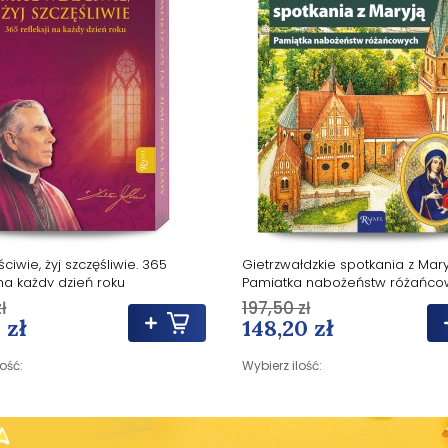
ciwie, żyj szczęśliwie. 365
Gietrzwałdzkie spotkania z Mary
 na każdy dzień roku
Pamiątka nabożeństw różańco
ł
197,50 zł
 zł
148,20 zł
lość:
Wybierz ilość: