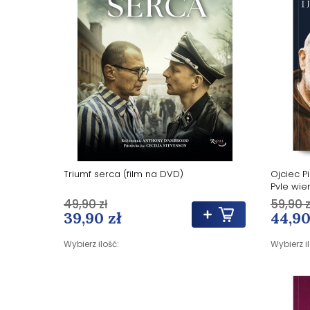
Triumf serca (film na DVD)
Ojciec P
Pyle wie
rodzicó
49,90 zł
59,90 z
39,90 zł
44,90
Wybierz ilość:
Wybierz i