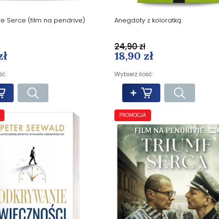
ze Serce (film na pendrive)
Anegdoty z koloratką
24,90 zł
zł
18,90 zł
ść:
Wybierz ilość:
PROMOCJA