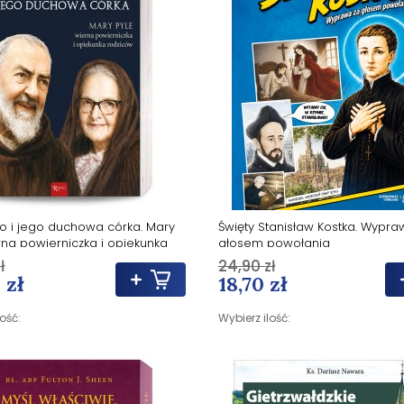
io i jego duchowa córka. Mary
Święty Stanisław Kostka. Wypra
rna powierniczka i opiekunka
głosem powołania
w
ł
24,90 zł
 zł
18,70 zł
lość:
Wybierz ilość: