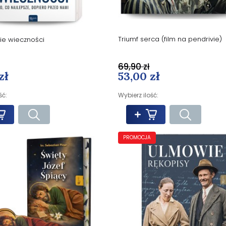
Triumf serca (film na pendrivie)
e wieczności
69,90 zł
53,00 zł
zł
Wybierz ilość:
ść:
PROMOCJA