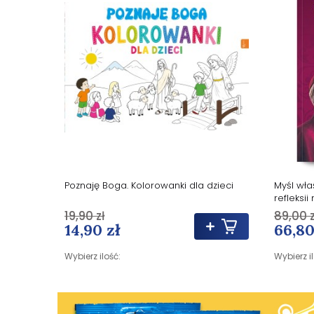
Poznaję Boga. Kolorowanki dla dzieci
Myśl właś
refleksji
19,90 zł
89,00 z
14,90 zł
66,80
Wybierz ilość:
Wybierz i