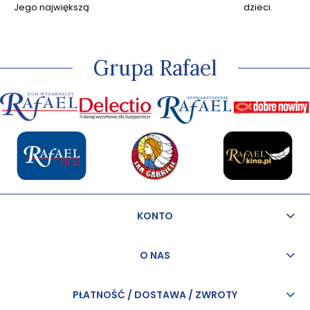
Jego największą
dzieci.
pasją jest
kapłaństwo, przez
które w sposób
szczególny może
Grupa Rafael
odkrywać miłość
Jezusa.
KONTO
O NAS
PŁATNOŚĆ / DOSTAWA / ZWROTY