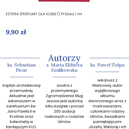
ESTERA (PERFUMY DLA KOBIET) Próbka 1 ml
9,90 zł
Autorzy
ks. Sebastian
s. Maria Elżbieta
ks. Paweł Tołpa
Picur
Szulikowska
abp Gr
wikariusz z
kapłan archidiecezji
siostra z
Markowej, autor
zn
przemyskiej.
przemyskiego
wyjątkowego
kaznodz
Aktualnie jest
Zgromadzenia Sług
albumu
książek
wikariuszem w
Jezusa jest autorką
stworzonego wraz z
sanktuarium św.
kilku książek i ponad
markowianami,
przew
Jana Pawła II w
200 audycji
członkami rodziny
zespoł
Krośnie oraz
radiowych o rodzinie
Ulmów, świadkami
Ewan
katechetą w
Ulmów.
pamiętającymi
tamtejszym II LO.
Józefa, Wiktorię i ich