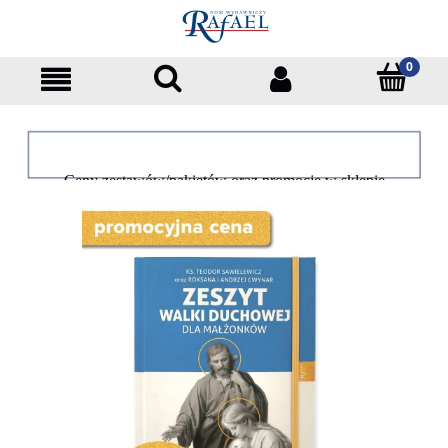
Ceny zestawów/pakietów oraz promocje w sklepie
dotyczą tylko klientów indywidualnych