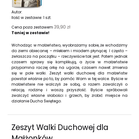
Autor:
Ilość w zestawie:
1
szt.
39,90 zł
Cena poza zestawem
Taniej w zestawie!
Wchodząc w małżeństwo, wyobrażamy sobie, że wchodzimy
do ziemi obiecanej – mlekiem i miodem płynącej. I często –
zwłaszcza na początku – rzeczywiście tak jest. Potem jednak
czasem sprawy się komplikują, a życie w małżeństwie
przypomina raczej orkę na ugorze, czasem nawet zmienia
się w pole walki. Zeszyt walki duchowej dla małżeństw
powstał właśnie po to, by pomóc Wam w tej walce. Byście w
małżeństwie nie walczyli ze sobą, a razem zawalczyli o
relację, rodzinę i waszą przyszłość. Byście spróbowali
zwalczyć własne słabości i grzech, by zrobić miejsce na
działanie Ducha Świętego.
Zeszyt Walki Duchowej dla
Małżonków