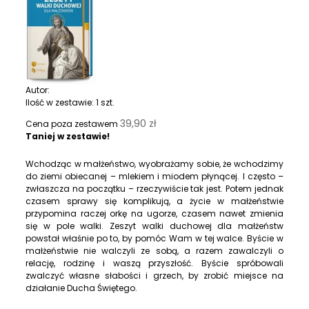
Autor:
Ilość w zestawie:
1
szt.
39,90 zł
Cena poza zestawem
Taniej w zestawie!
Wchodząc w małżeństwo, wyobrażamy sobie, że wchodzimy
do ziemi obiecanej – mlekiem i miodem płynącej. I często –
zwłaszcza na początku – rzeczywiście tak jest. Potem jednak
czasem sprawy się komplikują, a życie w małżeństwie
przypomina raczej orkę na ugorze, czasem nawet zmienia
się w pole walki. Zeszyt walki duchowej dla małżeństw
powstał właśnie po to, by pomóc Wam w tej walce. Byście w
małżeństwie nie walczyli ze sobą, a razem zawalczyli o
relację, rodzinę i waszą przyszłość. Byście spróbowali
zwalczyć własne słabości i grzech, by zrobić miejsce na
działanie Ducha Świętego.