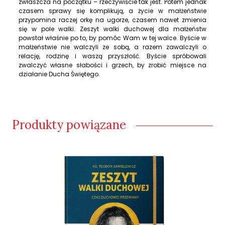
zwłaszcza na początku – rzeczywiście tak jest. Potem jednak
czasem sprawy się komplikują, a życie w małżeństwie
przypomina raczej orkę na ugorze, czasem nawet zmienia
się w pole walki. Zeszyt walki duchowej dla małżeństw
powstał właśnie po to, by pomóc Wam w tej walce. Byście w
małżeństwie nie walczyli ze sobą, a razem zawalczyli o
relację, rodzinę i waszą przyszłość. Byście spróbowali
zwalczyć własne słabości i grzech, by zrobić miejsce na
działanie Ducha Świętego.
Produkty powiązane