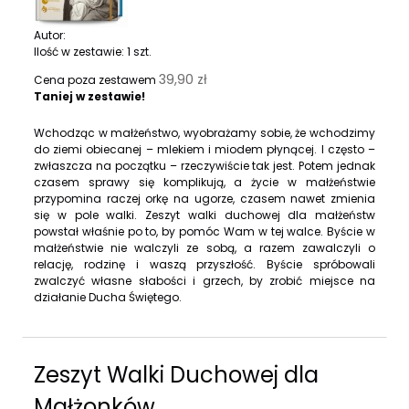
Autor:
Ilość w zestawie:
1
szt.
39,90 zł
Cena poza zestawem
Taniej w zestawie!
Wchodząc w małżeństwo, wyobrażamy sobie, że wchodzimy
do ziemi obiecanej – mlekiem i miodem płynącej. I często –
zwłaszcza na początku – rzeczywiście tak jest. Potem jednak
czasem sprawy się komplikują, a życie w małżeństwie
przypomina raczej orkę na ugorze, czasem nawet zmienia
się w pole walki. Zeszyt walki duchowej dla małżeństw
powstał właśnie po to, by pomóc Wam w tej walce. Byście w
małżeństwie nie walczyli ze sobą, a razem zawalczyli o
relację, rodzinę i waszą przyszłość. Byście spróbowali
zwalczyć własne słabości i grzech, by zrobić miejsce na
działanie Ducha Świętego.
Zeszyt Walki Duchowej dla
Małżonków