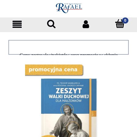
Ceny zestawów/pakietów oraz promocje w sklepie
dotyczą tylko klientów indywidualnych